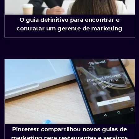
O guia definitivo para encontrar e
contratar um gerente de marketing
e
Pinterest compartilhou novos guias de
ólio
marketing para restaurantes e serviços