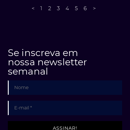
<
1
2
3
4
5
6
>
PAGINAÇÃ
DE
POSTS
Se inscreva em
nossa newsletter
semanal