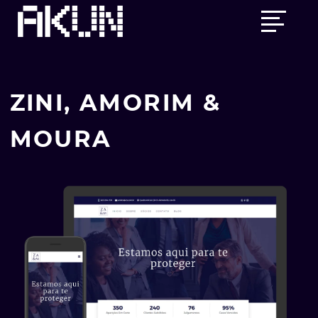
Skip
Main
to
menu
content
ZINI, AMORIM &
MOURA