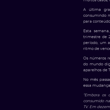
muitos casos, 
A última gr
consumindo ma
para conteúd
Esta semana,
trimestre de 
período, um 
ritmo de vence
Os números re
do mundo dig
aparelhos de 
No mês passad
essa mudança,
“Embora os d
consumido na 
TV. Em dezemb