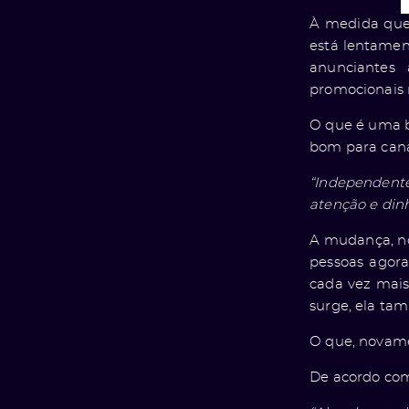
À medida que 
está lentamen
anunciantes
promocionais m
O que é uma b
bom para cana
“Independent
atenção e dinh
A mudança, no
pessoas agora
cada vez mai
surge, ela tam
O que, novame
De acordo com 