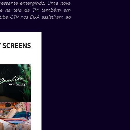
eressante emergindo. Uma nova
nte na tela da TV: também em
Tube CTV nos EUA assistiram ao