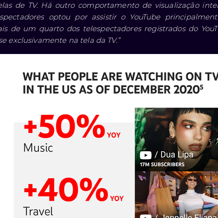
elas de TV. Há outro comportamento de visualização int
spectadores optou por assistir o YouTube principalme
s de um quarto dos telespectadores registrados do You
e exclusivamente na tela da TV.”