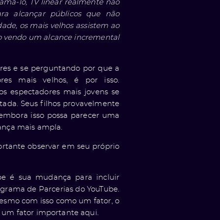
amá-lo, TV linear realmente não
ra alcançar públicos que não
ade, os mais velhos assistem ao
o vendo um alcance incremental
res e se perguntando por que a
es mais velhos, é por isso.
 espectadores mais jovens se
tada. Seus filhos provavelmente
 embora isso possa parecer uma
ança mais ampla.
ortante observar em seu próprio
be é sua mudança para incluir
ograma de Parcerias do YouTube.
mesmo com isso como um fator, o
um fator importante aqui.