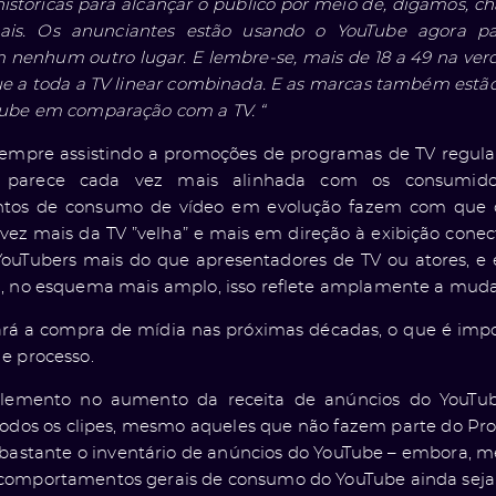
istóricas para alcançar o público por meio de, digamos, ch
is. Os anunciantes estão usando o YouTube agora pa
nenhum outro lugar. E lembre-se, mais de 18 a 49 na verd
e a toda a TV linear combinada. E as marcas também estã
ube em comparação com a TV. “
sempre assistindo a promoções de programas de TV regula
 parece cada vez mais alinhada com os consumidor
os de consumo de vídeo em evolução fazem com que os
vez mais da TV ”velha” e mais em direção à exibição conec
YouTubers mais do que apresentadores de TV ou atores, e
, no esquema mais amplo, isso reflete amplamente a mud
ará a compra de mídia nas próximas décadas, o que é imp
e processo.
 elemento no aumento da receita de anúncios do YouTu
odos os clipes, mesmo aqueles que não fazem parte do Pr
 bastante o inventário de anúncios do YouTube – embora, 
omportamentos gerais de consumo do YouTube ainda seja 