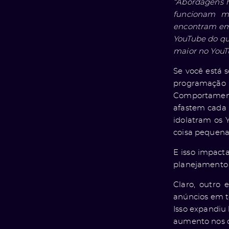
“Abordagens h
funcionam ma
encontram em 
YouTube do qu
maior no YouT
Se você está 
programação
Comportament
afastem cada 
idolatram os 
coisa pequena
E isso impact
planejamento 
Claro, outro
anúncios em t
Isso expandiu
aumento nos c