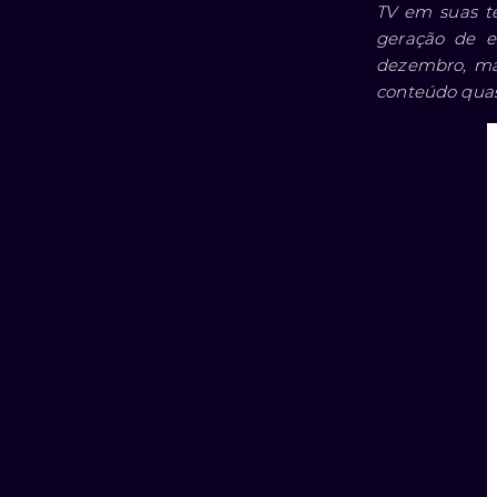
TV em suas t
geração de e
dezembro, mai
conteúdo quas