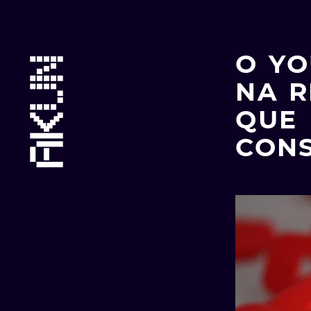
Skip
Main
to
content
O YO
menu
NA R
QUE
CONS