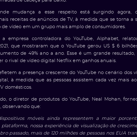
viradas de cabeça para baixo.
ande mudança a esse respeito está surgindo agora,
is receitas de anúncios de TV, à medida que se torna a 
o de vídeo em um grupo mais amplo de consumidores.
 a empresa controladora do YouTube, Alphabet, relato
2021, que mostraram que o YouTube gerou US $ 6 bilhõe
aumento de 49% ano a ano. Esse é um grande resultado, 
r o rival de vídeo digital Netflix em ganhos anuais.
fletem a presença crescente do YouTube no cenário dos v
ital, à medida que as pessoas assistem cada vez mais a
TV domésticos.
o, o diretor de produtos do YouTube, Neal Mohan, fornec
 observando que:
ispositivos móveis ainda representem a maior porc
plataforma, nossa experiência de visualização de crescime
ro passado, mais de 120 milhões de pessoas nos EUA tra