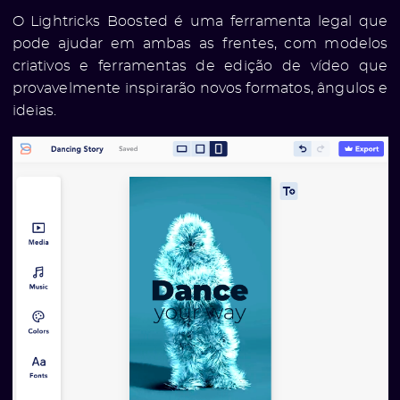
O Lightricks Boosted é uma ferramenta legal que
pode ajudar em ambas as frentes, com modelos
criativos e ferramentas de edição de vídeo que
provavelmente inspirarão novos formatos, ângulos e
ideias.