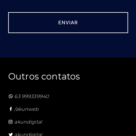
Outros contatos
63 999339940
/akunweb
akundigital
akundigital