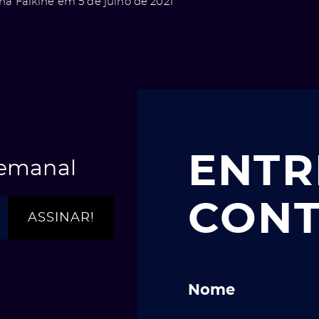
na Falkine em 5 de julho de 2021
ENTR
semanal
CON
Nome