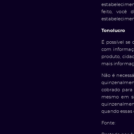
estabelecimen
feito, você 
estabeleciment
Tonolucro
É possível se
com informaç
produto, cida
mais informaç
Não é necessá
quinzenalment
cobrado para 
mesmo em sit
quinzenalment
quando essas 
Fonte: