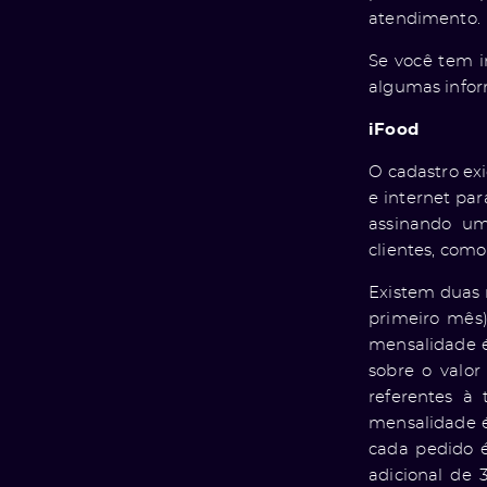
atendimento.
Se você tem i
algumas info
iFood
O cadastro ex
e internet par
assinando um 
clientes, com
Existem duas 
primeiro mês)
mensalidade é
sobre o valo
referentes à 
mensalidade é 
cada pedido 
adicional de 