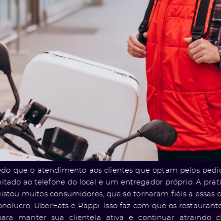
edo que o atendimento aos clientes que optam pelos pedi
itado ao telefone do local e um entregador próprio. A prati
istou muitos consumidores, que se tornaram fiéis a essas 
onolucro, UberEats e Rappi. Isso faz com que os restaurant
para manter sua clientela ativa e continuar atraindo 