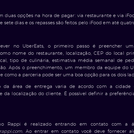
m duas opções na hora de pagar: via restaurante e via iFo
e sete dias e os repasses são feitos pelo iFood em até quatr
rever no UberEats, o primeiro passo é preencher um
omo nome do restaurante, localização, CEP do local prin
al, tipo de culinária, estimativa média semanal de pedi
não. Após o preenchimento, um membro da equipe do Ub
re como a parceria pode ser uma boa opção para os dois la
o da área de entrega varia de acordo com a cidade
 da localização do cliente. É possível definir a preferên
no Rappi é realizado entrando em contato com a ár
@rappi.com.
Ao entrar em contato você deve fornecer 