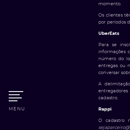
momento.
Os clientes tê
por períodos d
UberEats
Para se insc
informações c
número do loc
entregas ou 
conversar sob
A delimitaçã
entregadores e
cadastro.
MENU
Rappi
O cadastro 
sejaparceiro