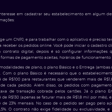
nteresse em cadastrar seu estabelecimento em algum desse
rmações:
ige um CNPJ, e para trabalhar com o aplicativo é precis
a receber os pedidos online. Você pode iniciar o cadastro 
contrato digital, depois é só configurar informações q
o formas de pagamento aceitas, horários de funcionamento e
modalidades de plano, o plano Básico e o Entrega (ambas
. Com o plano Básico é necessário que o estabeleciment
 de R$100 para restaurantes que venderem mais de R$1,8
r de cada pedido. Além disso, os pedidos com pagament
taxa de transação cobrada pelos cartões. Já o plano E
de R$130 (apenas se faturar mais de R$1,8 mil por mês), e
é de 23% mensais. No caso de o pedido ser pago pelo a
3,5%. O contrato não exige fidelidade ou exclusividade, 