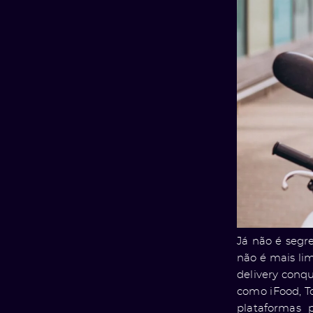
Já não é segr
não é mais lim
delivery conqu
como iFood, T
plataformas 