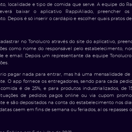
to, localidade e tipo de comida que serve. A equipe do Ra
deverá baixar o aplicativo RappiAliado, preencher os
o. Depois é só inserir o cardápio e escolher quais pratos dei
 cadastrar no Tonolucro através do site do aplicativo, pr
ões como nome do responsável pelo estabelecimento, nom
de e email. Depois um representante da equipe Tonolucro
ões.
rio pagar nada para entrar, mas há uma mensalidade de R
e. O app fornece os entregadores, sendo para cada pedi
comida é de 25%, e para produtos industrializados, de 
uações de pedidos pagos online ou via cupom promoc
e e são depositados na conta do estabelecimento nos dias
datas caem em fins de semana ou feriados, aí os repasses o