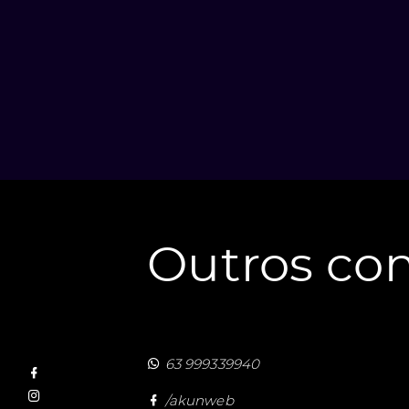
Outros con
63 999339940
/akunweb